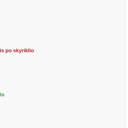
s po skyriklio
ta