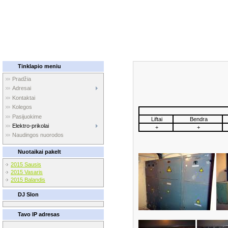
Tinklapio meniu
Pradžia
Adresai
Kontaktai
Kolegos
Pasijuokime
Liftai
Bendra
Elektro-prikolai
+
+
Naudingos nuorodos
Nuotaikai pakelt
2015 Sausis
2015 Vasaris
2015 Balandis
DJ Slon
Tavo IP adresas