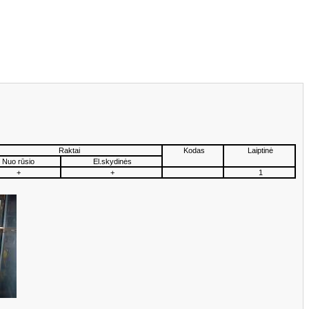
Raktai
Kodas
Laiptinė
Nuo rūsio
El.skydinės
+
+
1